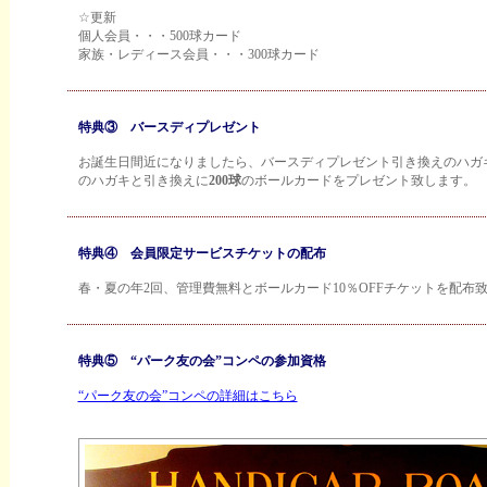
☆更新
個人会員・・・500球カード
家族・レディース会員・・・300球カード
特典③ バースディプレゼント
お誕生日間近になりましたら、バースディプレゼント引き換えのハガ
のハガキと引き換えに
200球
のボールカードをプレゼント致します。
特典④ 会員限定サービスチケットの配布
春・夏の年2回、管理費無料とボールカード10％OFFチケットを配布
特典⑤ “パーク友の会”コンペの参加資格
“パーク友の会”コンペの詳細はこちら